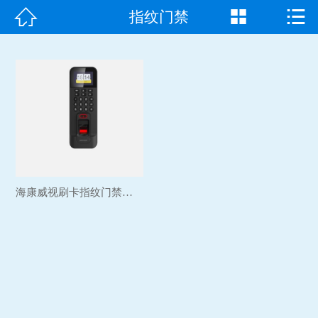



指纹门禁
首页

走进我们
产品中心
成功案例
新闻资讯
海康威视刷卡指纹门禁机系...
常见问题
客户见证
联系我们