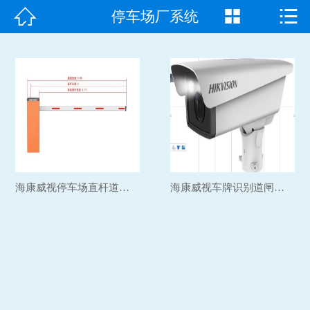



停车场厂系统
首页

走进我们
产品中心
成功案例
新闻资讯
海康威视停车场直杆道闸机...
海康威视车牌识别道闸系统...
常见问题
客户见证
联系我们