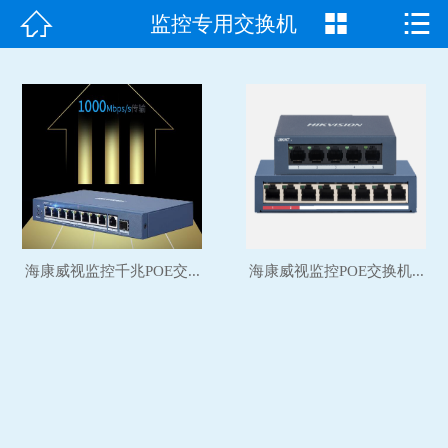



监控专用交换机
首页

走进我们
产品中心
成功案例
新闻资讯
海康威视监控千兆POE交...
海康威视监控POE交换机...
常见问题
客户见证
联系我们