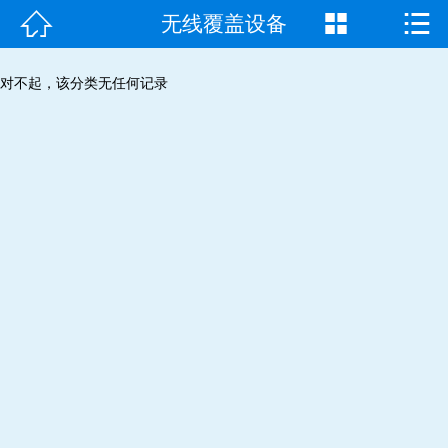



无线覆盖设备
首页

走进我们
对不起，该分类无任何记录
产品中心
成功案例
新闻资讯
常见问题
客户见证
联系我们