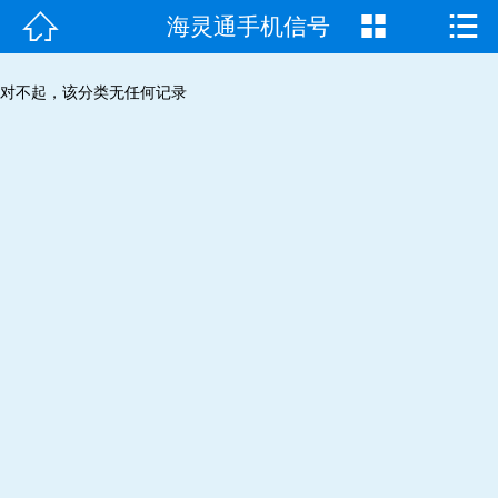



海灵通手机信号
首页

走进我们
对不起，该分类无任何记录
产品中心
成功案例
新闻资讯
常见问题
客户见证
联系我们