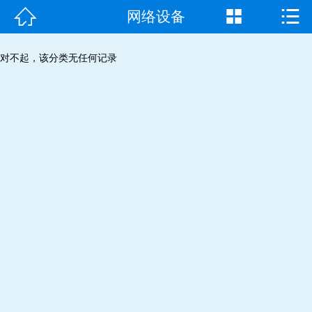



网络设备
首页

走进我们
对不起，该分类无任何记录
产品中心
成功案例
新闻资讯
常见问题
客户见证
联系我们