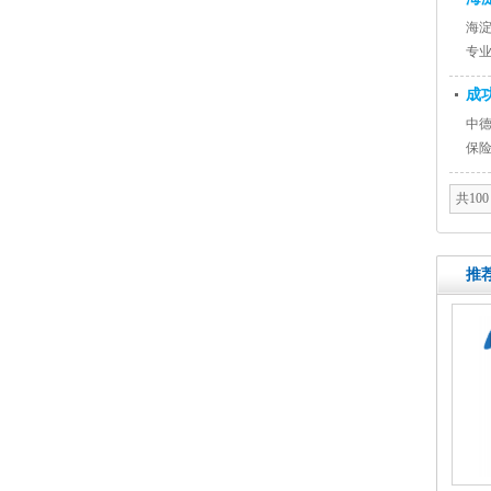
海
专
思
成
中德
保险
共100
推