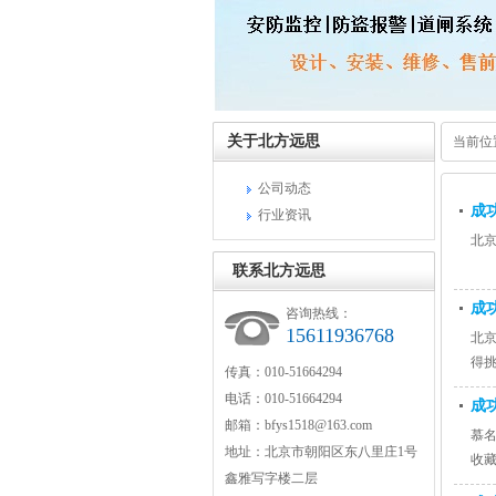
关于北方远思
当前位
公司动态
成
行业资讯
北
联系北方远思
成功
咨询热线：
15611936768
北京
得
传真：010-51664294
电话：010-51664294
成功
邮箱：bfys1518@163.com
慕名
地址：北京市朝阳区东八里庄1号
收
鑫雅写字楼二层