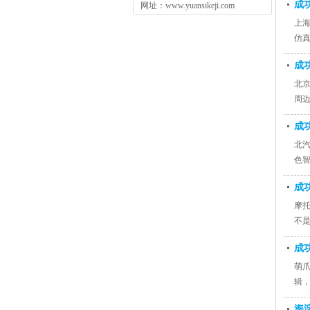
成
网址：www.yuansikeji.com
上海
仿
成
北
周
施
成
北汽
色智
成
摩托车
不
成
萌
辑
海