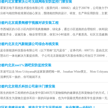
功签约北京霍莱沃公司无线网络安防监控门禁安装
霍莱沃电子系统技术股份有限公司（股票代码：688682）成立于2007年，公司致
真分析与相控阵校准测试核心算法，围绕相控阵的设计、研发、生产和应用阶段，主要
功签约北京观景阁楼宇视频对讲安装工程
京市西城区的小区小区内部环境典雅幽静，绿化多，通过小区道路的合理组织，休闲设
边配套齐全，设施完备，物业管理完善，保安24小时值班，住户素质高。社区主流健
功签约北京北汽新能源公司综合布线安装
蓝谷新能源科技股份有限公司（以下简称“北汽蓝谷” ，证券代码：600733）是由
慧出行一体化解决方案提供商。 子公司北京新能源汽车股份有限公司创立于2009年
功签约北京zoe1%酒吧安防监控安装
迷可以去 Moto Uchiyama的这家新酒吧喝一杯。Jonathan White撰文。 Moto Uchiyama Motorc
是混摩托车一族的，你可能就不太
功签约北京萌爪科技公司刷卡门禁安装
爪医生的软件工程师的作品改变中国5400万只宠物猫狗的健康状态和宠物诊疗的方式
，萌爪医生为宠物主提供耳目一新的问诊体验，也为中国最优秀的兽医学生提供独一无二
淀区机房建设改造，就选北京北方远思科技，专业靠谱一步到位！