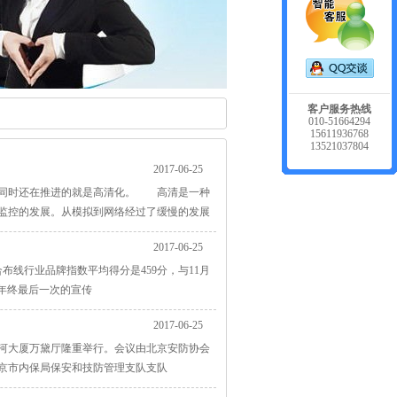
客户服务热线
010-51664294
15611936768
13521037804
2017-06-25
，同时还在推进的就是高清化。 高清是一种
监控的发展。从模拟到网络经过了缓慢的发展
2017-06-25
合布线行业品牌指数平均得分是459分，与11月
了年终最后一次的宣传
2017-06-25
亮马河大厦万黛厅隆重举行。会议由北京安防协会
京市内保局保安和技防管理支队支队