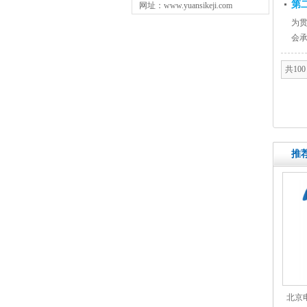
第
网址：www.yuansikeji.com
为
会承
共100
推
北京电