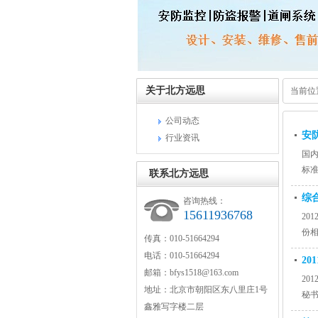
关于北方远思
当前位
公司动态
安
行业资讯
国
标
联系北方远思
过
综
咨询热线：
15611936768
20
份相
传真：010-51664294
电话：010-51664294
2
邮箱：bfys1518@163.com
20
地址：北京市朝阳区东八里庄1号
秘
鑫雅写字楼二层