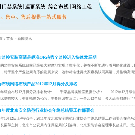
置：
首页
>
新闻资讯
防监控安装高清是标准OR趋势？监控进入快速发展期
内的监控安装系统目前已经极大程度地实现了数字化，并在不断地进行着网络化建设
准，对于整个产业健康有序的发展来说，这种标准使得大家容易认同高清，并推动高清
程
合布线网络布线产品2012年12月得分及排名
12年综合布线12月得分及排名统计: 千家品牌实验室数据分析： 2012年12月综
比增幅较大，变化幅度为+5%，主要原因有两点：一是2012年底，各大品牌都进行
011年度北京安全防范行业协会年终总结暨工作部署会
12年1月12日上午9点半，2011年度北京安全防范行业协会年终总结暨工作部署会在
书长栗萍主持，北京市公安局内保局副局长刘连海、北京安防协会副理事长赵志民、北