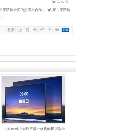
2017-06-25
区安防协会间的交流与合作，由内蒙古安防协
召开。
首页
上一页
96
97
98
99
100
北京maxhub会议平板一体机触摸屏教学