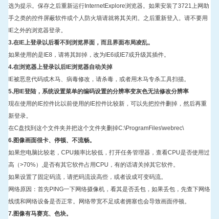
选为提示。保存之后重新运行
InternetExplore
浏览器。如果安装了
3721
上网助
手之类的控件屏蔽软件或个人防火墙请就将其关闭。之后重新登入。请不要用
IE
之外的浏览器登录。
3.
在
IE
上登录以后看不到浏览界面，而且界面布局凌乱。
如果使用的是
IE8
，请将其卸掉，改为
IE6
或
IE7
或升级其插件。
4.
在浏览器上登录以后
IE
浏览器自动关掉
IE
被恶意代码或木马、病毒修改，请杀毒，或者用木马专杀工具扫描。
5.
用
IE
登陆，系统设置菜单的编码设置的分辨率变灰色无法修改分辨率
现在使用的
IE
控件比以前使用的
IE
控件比较新，可以先把控件删掉，然后再重
新登录。
在
C
盘找到这个文件夹并把这个文件夹删掉
C:\ProgramFiles\webrec\
6.
图像画面很卡、停顿、不流畅。
如果您电脑比较老，
CPU
频率比较低，打开任务管理器，查看
CPU
是否使用过
高（
>70%
）
,
是否有其它软件占用
CPU
，有的话请关掉其它软件。
如果设置了固定码流，请把码流设高些，或者设成可变码流。
网络原因：首先
PING
一下网络摄像机，看其是否丢包，如果丢包，先查下网络
线缆和网络设备是否正常。网络带宽不足或者拥塞也会导致画面停顿。
7.
图像有马赛克、色块。