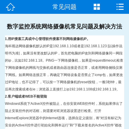



常见问题
首页

走进我们
数字监控系统网络摄像机常见问题及解决方法
产品中心
1.
用
IP
搜索工具或中心管理软件搜索不到网络摄像机
IP
。
海科视达网络摄像机默认的
IP
是
192.168.1.10
或者是
192.168.1.123 [
以操作说
成功案例
明书为准
]
，如果没有更改默认的
IP
，首先把电脑的
IP
改到和网络摄像同一网段
的
ip
，比如
192.168.1.18
。
PING
一下网络摄像机，如果是
requesttimeout,
检查
新闻资讯
下网络摄像机的网线与交换机或者路由器连接是否正常，或者用网络侧线仪测
下网线。如果网络连接正常，再确定下网络设备是否禁止了
icmp
包，如果更改
常见问题
过
IP
地址，也不记得了，可以按一下网络摄像机的
reset
按钮，一般
3
秒钟，最
后再次搜索或者在
ie
；浏览器上直接打上
ip192.168.1.108
或
192.168.1.19
。
客户见证
2.
客户端或者
WEB
不能登陆
Windowst
系统下
ActiveX
控件被阻止，在你安装
WEB
控件时，系统如果弹出了
联系我们
阻止安装控件的对话框，则需要对
IE
浏览器设置进行检查。打开
InternetExplore
浏览器中的
Internet
选项，选择自定义级别，将
“
对没有标记为
安全的
ActiveX
控件进行初始化和脚本运行
”
和
“
下载未签名的
ActiveX
控件
”
都改