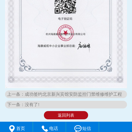
上一条：成功签约北京新兴宾馆安防监控门禁维修维护工程
下一条：没有了!
返回列表



首页
电话
短信