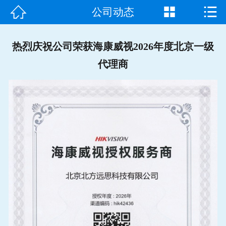



公司动态
首页

走进我们
热烈庆祝公司荣获海康威视2026年度北京一级
代理商
产品中心
成功案例
新闻资讯
常见问题
客户见证
联系我们