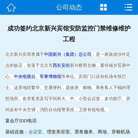



公司动态
首页

走进我们
成功签约北京新兴宾馆安防监控门禁维修维护
工程
产品中心
北京新兴宾馆隶属于
中国新兴（集团）总公司
，是一家旅游涉外定
成功案例
点的饭店，坐落于北京市
西长安街
新兴桥西北侧，紧邻城乡贸易中
新闻资讯
心、
中央电视台
、
军事博物馆
等单位。宾馆门口设有机场专线巴
常见问题
士。这里地段繁华、交通便利，是旅游、购物、商务客人下榻的理
想场所。各类客房及写字间和大、中、小型会议室，多功能厅。房
客户见证
间设有中央空调，消防自动报警系统，卫星有线电视。
联系我们
宴会厅IDD电话
基础设施：
会议室
、理发美容室、票务服务、商场、穿梭机场