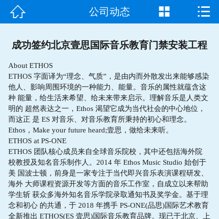



公司动态
首页

走进我们
成功签约北京壹思国际音乐教育门禁安装工程
产品中心
About ETHOS
ETHOS 字面译为“理念、气质”，是由内而外散发出来能够感染
他人、影响周围环境的一种能力、能量。音乐的属性就蕴含这
成功案例
种 能量，给生活来希望、给未来带来启示。理解音乐是人类文
明的 超然表达之一，Ethos 渴望它成为当代社会的中心地位，
新闻资讯
而这正 是 ES 对音乐、对音乐教育所秉持的初心和理念。
Ethos，Make your future heard;壹思，做给未来听。
常见问题
ETHOS at PS-ONE
ETHOS 团队核心成员来自全球音乐院校，其中还包括海外院
客户见证
校教授及知名音乐制作人。2014 年 Ethos Music Studio 始创于
美 国波士顿，前身是一家专注于当代即兴音乐表演课程研发、
海外 大师课程资源开发等方面的音乐工作室，自成立以来帮助
联系我们
学生斩 获众多海外知名音乐学院录取通知书及奖学金。基于理
念和初心 的共通，于 2018 年携手 PS-ONE(品思)国际艺术教育
全新推出 ETHOS(ES 壹思)国际音乐教育品牌。现已于北京、上