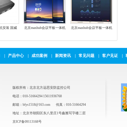
机安装 国威
北京maxhub会议平板一体机
北京maxhub会议平板一体机
)增强型程控交换
触摸屏教学一体机触屏新锐
触摸屏65英寸视频会议投屏
Pro75英寸视频会议电视投屏
多媒体4K教学企业商
4K大屏电子白板 SC75CDP
们
|
产品中心
|
成功案例
|
新闻资讯
|
常见问题
|
客户见证
|
版权所有：北京北方远思安防监控公司
电话：010-51664294 15611936768
邮箱：bfys1518@163.com
传真：010-51664294
地址：北京市朝阳区东八里庄1号鑫雅写字楼二层
京ICP备09113168号