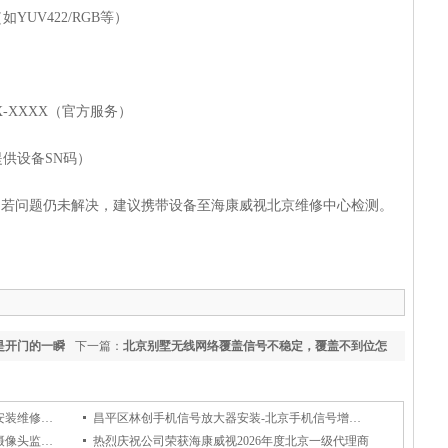
UV422/RGB等）‌
X-XXXX（官方服务）
供设备SN码）
，若问题仍未解决，建议携带设备至海康威视北京维修中心检测‌。
是开门的一瞬
下一篇：
北京别墅无线网络覆盖信号不稳定，覆盖不到位怎
么解决
北京监控安装-北京安防监控工程摄像头安装维修公司首推北方远思
昌平区林创手机信号放大器安装-北京手机信号增强器安装维修公司
海淀区海康威视监控安装-北京海康威视摄像头监控工程安装维修公司
热烈庆祝公司荣获海康威视2026年度北京一级代理商