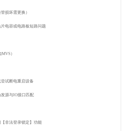
管损坏需更换）‌
片电容或电路板短路问题‌
MVS）‌
或尝试断电重启设备‌
发源与IO接口匹配‌
闭【非法登录锁定】功能‌