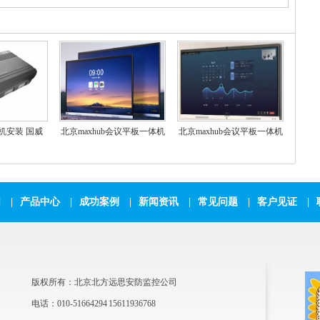
机安装 国威
北京maxhub会议平板一体机
北京maxhub会议平板一体机
)增强型程控交换
触摸屏教学一体机触屏新锐
触摸屏65英寸视频会议投屏
Pro75英寸视频会议电视投屏
多媒体4K教学企业商
4K大屏电子白板 SC75CDP
们
|
产品中心
|
成功案例
|
新闻资讯
|
常见问题
|
客户见证
|
版权所有：北京北方远思安防监控公司
电话：010-51664294 15611936768