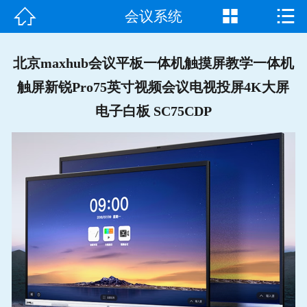



会议系统
首页

走进我们
北京maxhub会议平板一体机触摸屏教学一体机
触屏新锐Pro75英寸视频会议电视投屏4K大屏
产品中心
电子白板 SC75CDP
成功案例
新闻资讯
常见问题
客户见证
联系我们